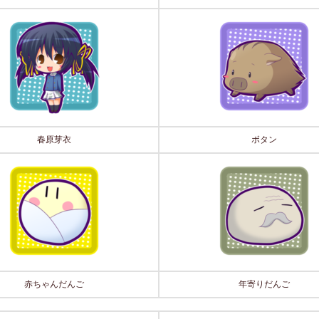
春原芽衣
ボタン
赤ちゃんだんご
年寄りだんご