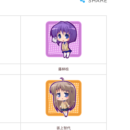
藤林椋
坂上智代