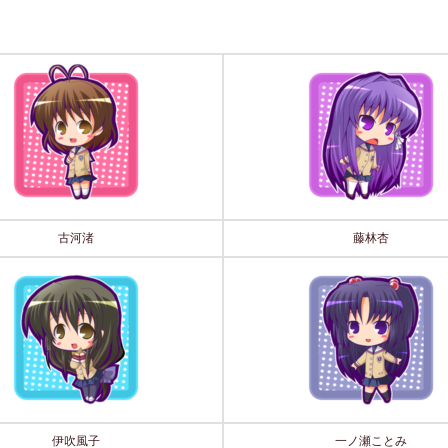
古河渚
藤林杏
伊吹風子
一ノ瀬ことみ