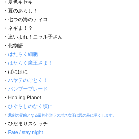
・夏色キセキ
・夏のあらし！
・七つの海のティコ
・ネギま！？
・這いよれ！ニャル子さん
・化物語
・
はたらく細胞
・
はたらく魔王さま！
・ぱにぽに
・
ハヤテのごとく！
・
バンブーブレード
・Healing Planet
・
ひぐらしのなく頃に
・
悲劇の元凶となる最強外道ラスボス女王は民の為に尽くします。
・ひだまりスケッチ
・
Fate / stay night