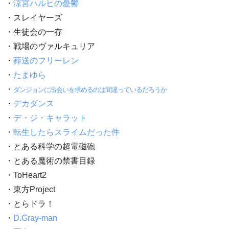
・
涼宮ハルヒの憂鬱
・スレイヤーズ
・生徒会の一存
・戦場のヴァルキュリア
・
葬送のフリーレン
・
たまゆら
・
ダンジョンに出会いを求めるのは間違っているだろうか
・
デカダンス
・
デ・ジ・キャラット
・
転生したらスライムだった件
・とある科学の超電磁砲
・とある魔術の禁書目録
・ToHeart2
・東方Project
・とらドラ！
・
D.Gray-man