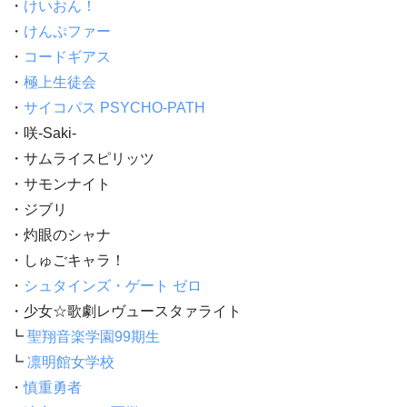
・
けいおん！
・
けんぷファー
・
コードギアス
・
極上生徒会
・
サイコパス PSYCHO-PATH
・咲-Saki-
・サムライスピリッツ
・サモンナイト
・ジブリ
・灼眼のシャナ
・しゅごキャラ！
・
シュタインズ・ゲート ゼロ
・少女☆歌劇レヴュースタァライト
┗
聖翔音楽学園99期生
┗
凛明館女学校
・
慎重勇者