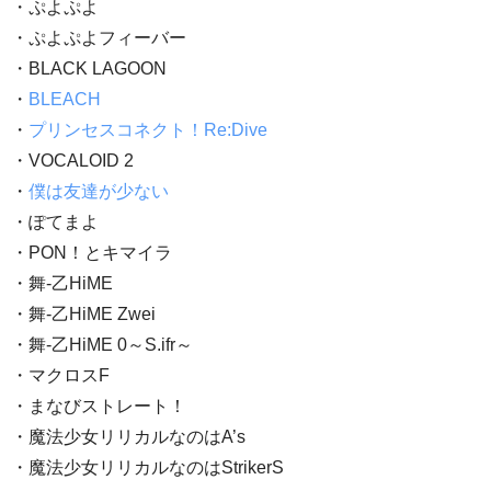
・ぷよぷよ
・ぷよぷよフィーバー
・BLACK LAGOON
・
BLEACH
・
プリンセスコネクト！Re:Dive
・VOCALOID 2
・
僕は友達が少ない
・ぽてまよ
・PON！とキマイラ
・舞-乙HiME
・舞-乙HiME Zwei
・舞-乙HiME 0～S.ifr～
・マクロスF
・まなびストレート！
・魔法少女リリカルなのはA’s
・魔法少女リリカルなのはStrikerS