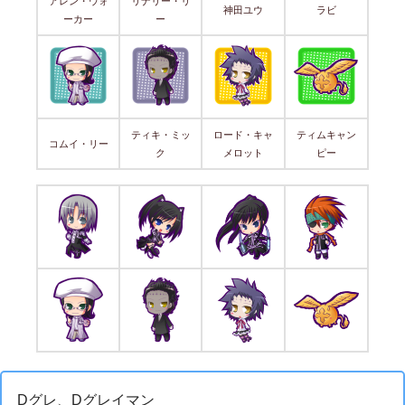
アレン・ウォ
リナリー・リ
神田ユウ
ラビ
ーカー
ー
ティキ・ミッ
ロード・キャ
ティムキャン
コムイ・リー
ク
メロット
ピー
Dグレ、Dグレイマン