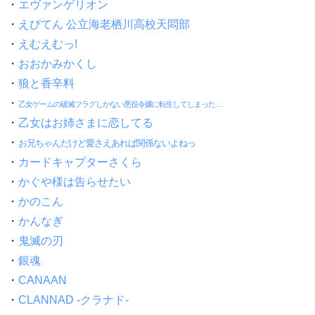
・
エヴァンゲリオン
・
えびてん 公立海老栖川高校天悶部
・
えむえむっ!
・
おおかみかくし
・
狼と香辛料
・
乙女ゲームの破滅フラグしかない悪役令嬢に転生してしまった…
・
乙女はお姉さまに恋してる
・
お兄ちゃんだけど愛さえあれば関係ないよねっ
・
カードキャプターさくら
・
かぐや様は告らせたい
・
かのこん
・
かんなぎ
・
鬼滅の刃
・
銀魂
・
CANAAN
・
CLANNAD -クラナド-