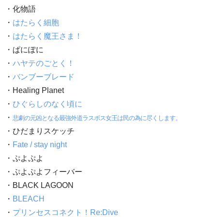
・化物語
・
はたらく細胞
・
はたらく魔王さま！
・ぱにぽに
・
ハヤテのごとく！
・
バンブーブレード
・Healing Planet
・
ひぐらしのなく頃に
・
悲劇の元凶となる最強外道ラスボス女王は民の為に尽くします。
・ひだまりスケッチ
・
Fate / stay night
・ぷよぷよ
・ぷよぷよフィーバー
・BLACK LAGOON
・
BLEACH
・
プリンセスコネクト！Re:Dive