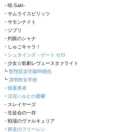
・咲-Saki-
・サムライスピリッツ
・サモンナイト
・ジブリ
・灼眼のシャナ
・しゅごキャラ！
・
シュタインズ・ゲート ゼロ
・少女☆歌劇レヴュースタァライト
┗
聖翔音楽学園99期生
┗
凛明館女学校
・
慎重勇者
・
涼宮ハルヒの憂鬱
・スレイヤーズ
・生徒会の一存
・戦場のヴァルキュリア
・
葬送のフリーレン