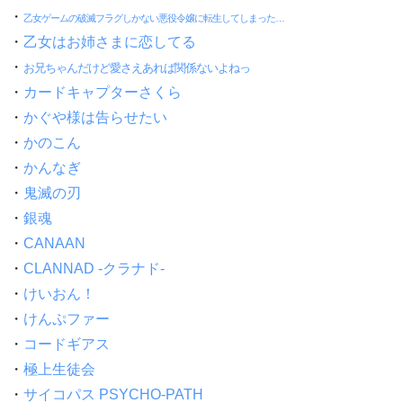
・
乙女ゲームの破滅フラグしかない悪役令嬢に転生してしまった…
・
乙女はお姉さまに恋してる
・
お兄ちゃんだけど愛さえあれば関係ないよねっ
・
カードキャプターさくら
・
かぐや様は告らせたい
・
かのこん
・
かんなぎ
・
鬼滅の刃
・
銀魂
・
CANAAN
・
CLANNAD -クラナド-
・
けいおん！
・
けんぷファー
・
コードギアス
・
極上生徒会
・
サイコパス PSYCHO-PATH