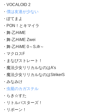
・VOCALOID 2
・
僕は友達が少ない
・ぽてまよ
・PON！とキマイラ
・舞-乙HiME
・舞-乙HiME Zwei
・舞-乙HiME 0～S.ifr～
・マクロスF
・まなびストレート！
・魔法少女リリカルなのはA’s
・魔法少女リリカルなのはStrikerS
・みなみけ
・
虫籠のカガステル
・らき☆すた
・リトルバスターズ！
・リボーン！