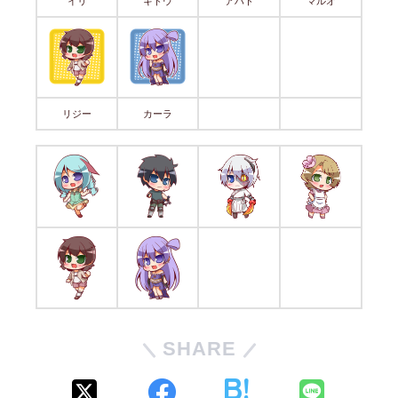
イリ
キドウ
アハト
マルオ
リジー
カーラ
SHARE