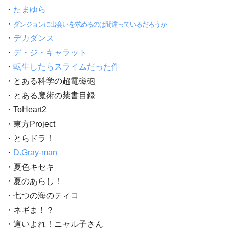
・
たまゆら
・
ダンジョンに出会いを求めるのは間違っているだろうか
・
デカダンス
・
デ・ジ・キャラット
・
転生したらスライムだった件
・とある科学の超電磁砲
・とある魔術の禁書目録
・ToHeart2
・東方Project
・とらドラ！
・
D.Gray-man
・夏色キセキ
・夏のあらし！
・七つの海のティコ
・ネギま！？
・這いよれ！ニャル子さん