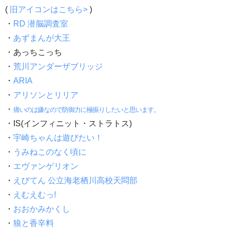
(
旧アイコンはこちら>
)
・
RD 潜脳調査室
・
あずまんが大王
・あっちこっち
・
荒川アンダーザブリッジ
・
ARIA
・
アリソンとリリア
・
痛いのは嫌なので防御力に極振りしたいと思います。
・IS(インフィニット・ストラトス)
・
宇崎ちゃんは遊びたい！
・
うみねこのなく頃に
・
エヴァンゲリオン
・
えびてん 公立海老栖川高校天悶部
・
えむえむっ!
・
おおかみかくし
・
狼と香辛料