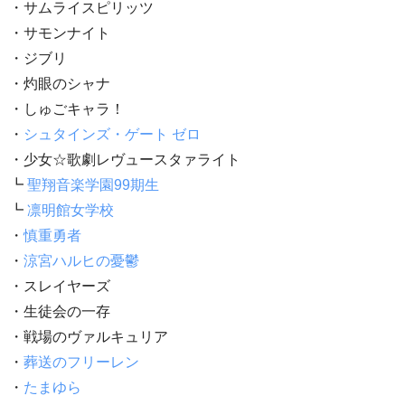
・サムライスピリッツ
・サモンナイト
・ジブリ
・灼眼のシャナ
・しゅごキャラ！
・
シュタインズ・ゲート ゼロ
・少女☆歌劇レヴュースタァライト
┗
聖翔音楽学園99期生
┗
凛明館女学校
・
慎重勇者
・
涼宮ハルヒの憂鬱
・スレイヤーズ
・生徒会の一存
・戦場のヴァルキュリア
・
葬送のフリーレン
・
たまゆら