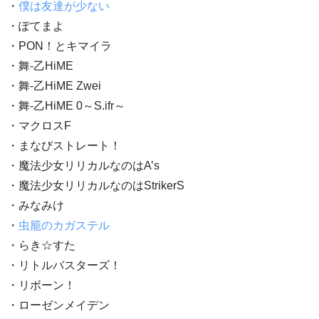
・
僕は友達が少ない
・ぽてまよ
・PON！とキマイラ
・舞-乙HiME
・舞-乙HiME Zwei
・舞-乙HiME 0～S.ifr～
・マクロスF
・まなびストレート！
・魔法少女リリカルなのはA’s
・魔法少女リリカルなのはStrikerS
・みなみけ
・
虫籠のカガステル
・らき☆すた
・リトルバスターズ！
・リボーン！
・ローゼンメイデン