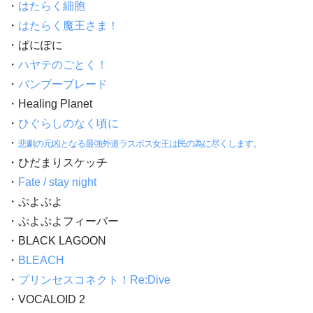
・
はたらく細胞
・
はたらく魔王さま！
・ぱにぽに
・
ハヤテのごとく！
・
バンブーブレード
・Healing Planet
・
ひぐらしのなく頃に
・
悲劇の元凶となる最強外道ラスボス女王は民の為に尽くします。
・ひだまりスケッチ
・
Fate / stay night
・ぷよぷよ
・ぷよぷよフィーバー
・BLACK LAGOON
・
BLEACH
・
プリンセスコネクト！Re:Dive
・VOCALOID 2