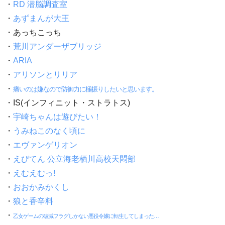
・
RD 潜脳調査室
・
あずまんが大王
・あっちこっち
・
荒川アンダーザブリッジ
・
ARIA
・
アリソンとリリア
・
痛いのは嫌なので防御力に極振りしたいと思います。
・IS(インフィニット・ストラトス)
・
宇崎ちゃんは遊びたい！
・
うみねこのなく頃に
・
エヴァンゲリオン
・
えびてん 公立海老栖川高校天悶部
・
えむえむっ!
・
おおかみかくし
・
狼と香辛料
・
乙女ゲームの破滅フラグしかない悪役令嬢に転生してしまった…