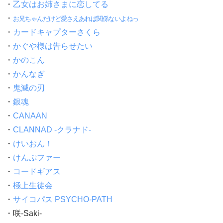
・
乙女はお姉さまに恋してる
・
お兄ちゃんだけど愛さえあれば関係ないよねっ
・
カードキャプターさくら
・
かぐや様は告らせたい
・
かのこん
・
かんなぎ
・
鬼滅の刃
・
銀魂
・
CANAAN
・
CLANNAD -クラナド-
・
けいおん！
・
けんぷファー
・
コードギアス
・
極上生徒会
・
サイコパス PSYCHO-PATH
・咲-Saki-