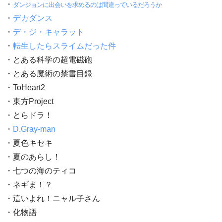
・
ダンジョンに出会いを求めるのは間違っているだろうか
・
デカダンス
・
デ・ジ・キャラット
・
転生したらスライムだった件
・とある科学の超電磁砲
・とある魔術の禁書目録
・ToHeart2
・東方Project
・とらドラ！
・
D.Gray-man
・夏色キセキ
・夏のあらし！
・七つの海のティコ
・ネギま！？
・這いよれ！ニャル子さん
・化物語