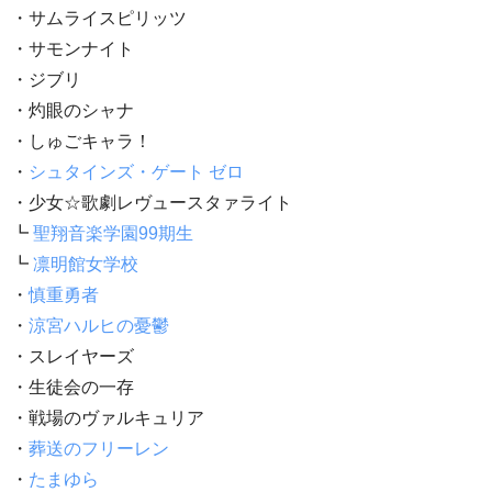
・サムライスピリッツ
・サモンナイト
・ジブリ
・灼眼のシャナ
・しゅごキャラ！
・
シュタインズ・ゲート ゼロ
・少女☆歌劇レヴュースタァライト
┗
聖翔音楽学園99期生
┗
凛明館女学校
・
慎重勇者
・
涼宮ハルヒの憂鬱
・スレイヤーズ
・生徒会の一存
・戦場のヴァルキュリア
・
葬送のフリーレン
・
たまゆら