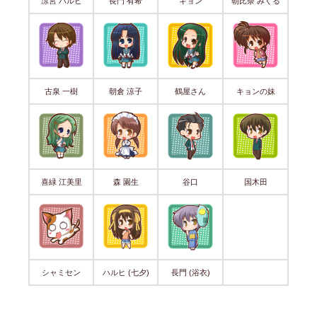
涼宮 ハルヒ
長門 有希
キョン
朝比奈 みくる
古泉 一樹
朝倉 涼子
鶴屋さん
キョンの妹
喜緑 江美里
森 園生
谷口
国木田
シャミセン
ハルヒ (七夕)
長門 (浴衣)