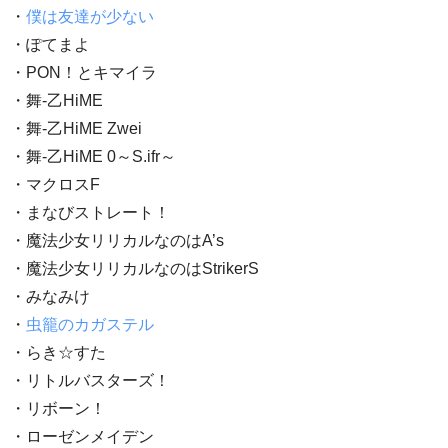
・
僕は友達が少ない
・ぽてまよ
・PON！とキマイラ
・舞-乙HiME
・舞-乙HiME Zwei
・舞-乙HiME 0～S.ifr～
・マクロスF
・まなびストレート！
・魔法少女リリカルなのはA’s
・魔法少女リリカルなのはStrikerS
・みなみけ
・
虫籠のカガステル
・らき☆すた
・リトルバスターズ！
・リボーン！
・ローゼンメイデン