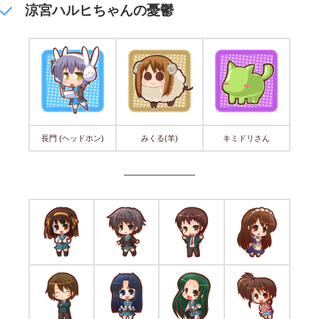
涼宮ハルヒちゃんの憂鬱
長門 (ヘッドホン)
みくる(羊)
キミドリさん