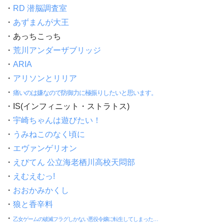
・
RD 潜脳調査室
・
あずまんが大王
・あっちこっち
・
荒川アンダーザブリッジ
・
ARIA
・
アリソンとリリア
・
痛いのは嫌なので防御力に極振りしたいと思います。
・IS(インフィニット・ストラトス)
・
宇崎ちゃんは遊びたい！
・
うみねこのなく頃に
・
エヴァンゲリオン
・
えびてん 公立海老栖川高校天悶部
・
えむえむっ!
・
おおかみかくし
・
狼と香辛料
・
乙女ゲームの破滅フラグしかない悪役令嬢に転生してしまった…