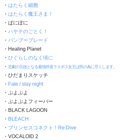
・
はたらく細胞
・
はたらく魔王さま！
・ぱにぽに
・
ハヤテのごとく！
・
バンブーブレード
・Healing Planet
・
ひぐらしのなく頃に
・
悲劇の元凶となる最強外道ラスボス女王は民の為に尽くします。
・ひだまりスケッチ
・
Fate / stay night
・ぷよぷよ
・ぷよぷよフィーバー
・BLACK LAGOON
・
BLEACH
・
プリンセスコネクト！Re:Dive
・VOCALOID 2