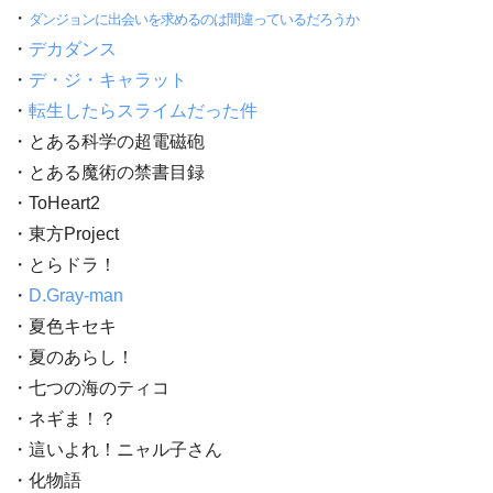
・
ダンジョンに出会いを求めるのは間違っているだろうか
・
デカダンス
・
デ・ジ・キャラット
・
転生したらスライムだった件
・とある科学の超電磁砲
・とある魔術の禁書目録
・ToHeart2
・東方Project
・とらドラ！
・
D.Gray-man
・夏色キセキ
・夏のあらし！
・七つの海のティコ
・ネギま！？
・這いよれ！ニャル子さん
・化物語