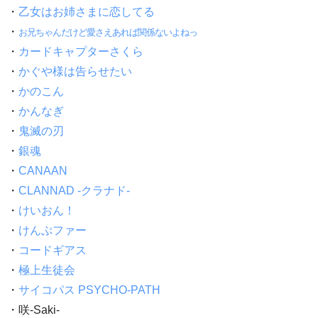
・
乙女はお姉さまに恋してる
・
お兄ちゃんだけど愛さえあれば関係ないよねっ
・
カードキャプターさくら
・
かぐや様は告らせたい
・
かのこん
・
かんなぎ
・
鬼滅の刃
・
銀魂
・
CANAAN
・
CLANNAD -クラナド-
・
けいおん！
・
けんぷファー
・
コードギアス
・
極上生徒会
・
サイコパス PSYCHO-PATH
・咲-Saki-