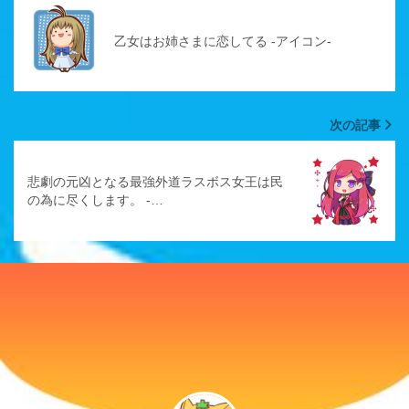
乙女はお姉さまに恋してる -アイコン-
次の記事
悲劇の元凶となる最強外道ラスボス女王は民
の為に尽くします。 -…