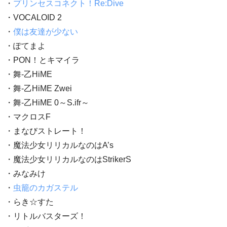
・
プリンセスコネクト！Re:Dive
・VOCALOID 2
・
僕は友達が少ない
・ぽてまよ
・PON！とキマイラ
・舞-乙HiME
・舞-乙HiME Zwei
・舞-乙HiME 0～S.ifr～
・マクロスF
・まなびストレート！
・魔法少女リリカルなのはA’s
・魔法少女リリカルなのはStrikerS
・みなみけ
・
虫籠のカガステル
・らき☆すた
・リトルバスターズ！