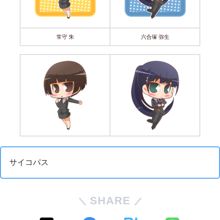
常守 朱
六合塚 弥生
サイコパス
SHARE