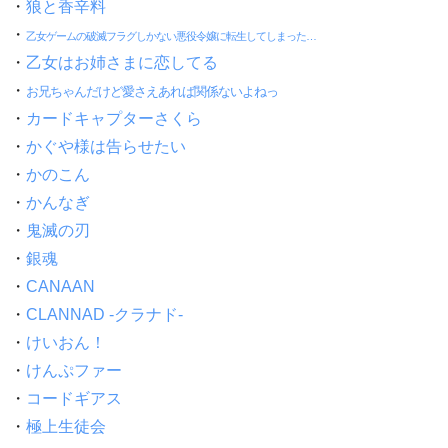
・
狼と香辛料
・
乙女ゲームの破滅フラグしかない悪役令嬢に転生してしまった…
・
乙女はお姉さまに恋してる
・
お兄ちゃんだけど愛さえあれば関係ないよねっ
・
カードキャプターさくら
・
かぐや様は告らせたい
・
かのこん
・
かんなぎ
・
鬼滅の刃
・
銀魂
・
CANAAN
・
CLANNAD -クラナド-
・
けいおん！
・
けんぷファー
・
コードギアス
・
極上生徒会