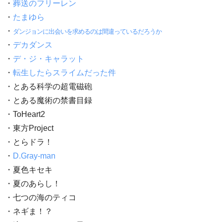
・
葬送のフリーレン
・
たまゆら
・
ダンジョンに出会いを求めるのは間違っているだろうか
・
デカダンス
・
デ・ジ・キャラット
・
転生したらスライムだった件
・とある科学の超電磁砲
・とある魔術の禁書目録
・ToHeart2
・東方Project
・とらドラ！
・
D.Gray-man
・夏色キセキ
・夏のあらし！
・七つの海のティコ
・ネギま！？