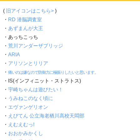
(
旧アイコンはこちら>
)
・
RD 潜脳調査室
・
あずまんが大王
・あっちこっち
・
荒川アンダーザブリッジ
・
ARIA
・
アリソンとリリア
・
痛いのは嫌なので防御力に極振りしたいと思います。
・IS(インフィニット・ストラトス)
・
宇崎ちゃんは遊びたい！
・
うみねこのなく頃に
・
エヴァンゲリオン
・
えびてん 公立海老栖川高校天悶部
・
えむえむっ!
・
おおかみかくし