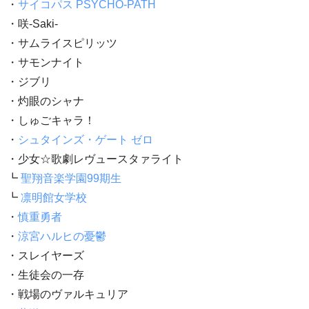
・
サイコパス PSYCHO-PATH
・咲-Saki-
・サムライスピリッツ
・サモンナイト
・ジブリ
・灼眼のシャナ
・しゅごキャラ！
・
シュタインズ・ゲート ゼロ
・少女☆歌劇レヴュースタァライト
┗
聖翔音楽学園99期生
┗
凛明館女学校
・
慎重勇者
・
涼宮ハルヒの憂鬱
・スレイヤーズ
・生徒会の一存
・戦場のヴァルキュリア