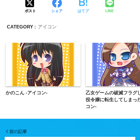
ポスト
シェア
はてブ
LINE
CATEGORY :
アイコン
かのこん -アイコン-
乙女ゲームの破滅フラグ
役令嬢に転生してしまった
コン-
前の記事