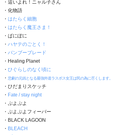
・這いよれ！ニャル子さん
・化物語
・
はたらく細胞
・
はたらく魔王さま！
・ぱにぽに
・
ハヤテのごとく！
・
バンブーブレード
・Healing Planet
・
ひぐらしのなく頃に
・
悲劇の元凶となる最強外道ラスボス女王は民の為に尽くします。
・ひだまりスケッチ
・
Fate / stay night
・ぷよぷよ
・ぷよぷよフィーバー
・BLACK LAGOON
・
BLEACH