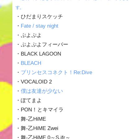
す。
・ひだまりスケッチ
・
Fate / stay night
・ぷよぷよ
・ぷよぷよフィーバー
・BLACK LAGOON
・
BLEACH
・
プリンセスコネクト！Re:Dive
・VOCALOID 2
・
僕は友達が少ない
・ぽてまよ
・PON！とキマイラ
・舞-乙HiME
・舞-乙HiME Zwei
・舞-乙HiME 0～S.ifr～