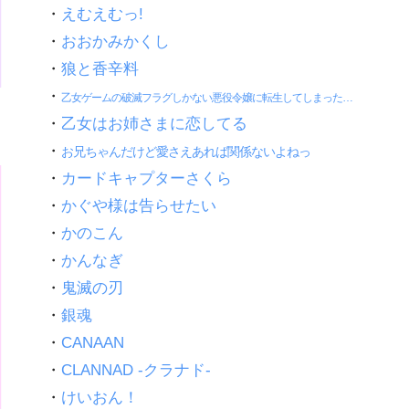
・
えむえむっ!
・
おおかみかくし
・
狼と香辛料
・
乙女ゲームの破滅フラグしかない悪役令嬢に転生してしまった…
・
乙女はお姉さまに恋してる
・
お兄ちゃんだけど愛さえあれば関係ないよねっ
・
カードキャプターさくら
・
かぐや様は告らせたい
・
かのこん
・
かんなぎ
・
鬼滅の刃
・
銀魂
・
CANAAN
・
CLANNAD -クラナド-
・
けいおん！