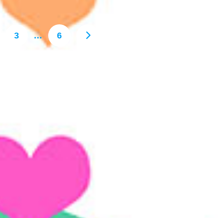
3
…
6