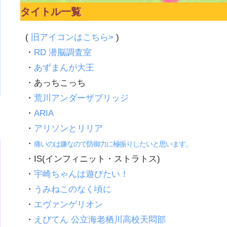
タイトル一覧
(
旧アイコンはこちら>
)
・
RD 潜脳調査室
・
あずまんが大王
・あっちこっち
・
荒川アンダーザブリッジ
・
ARIA
・
アリソンとリリア
・
痛いのは嫌なので防御力に極振りしたいと思います。
・IS(インフィニット・ストラトス)
・
宇崎ちゃんは遊びたい！
・
うみねこのなく頃に
・
エヴァンゲリオン
・
えびてん 公立海老栖川高校天悶部