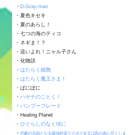
・
D.Gray-man
・夏色キセキ
・夏のあらし！
・七つの海のティコ
・ネギま！？
・這いよれ！ニャル子さん
・化物語
・
はたらく細胞
・
はたらく魔王さま！
・ぱにぽに
・
ハヤテのごとく！
・
バンブーブレード
・Healing Planet
・
ひぐらしのなく頃に
・
悲劇の元凶となる最強外道ラスボス女王は民の為に尽くしま