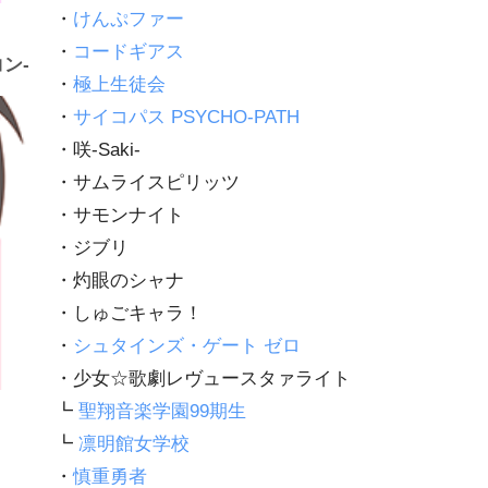
・
けんぷファー
・
コードギアス
ン-
・
極上生徒会
・
サイコパス PSYCHO-PATH
・咲-Saki-
・サムライスピリッツ
・サモンナイト
・ジブリ
・灼眼のシャナ
・しゅごキャラ！
・
シュタインズ・ゲート ゼロ
・少女☆歌劇レヴュースタァライト
┗
聖翔音楽学園99期生
┗
凛明館女学校
・
慎重勇者