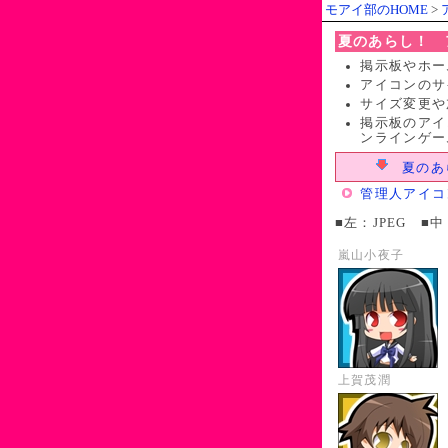
モアイ部のHOME
>
夏のあらし！ 
掲示板やホー
アイコンのサイ
サイズ変更や
掲示板のアイ
ンラインゲー
夏のあら
管理人アイコ
■左：JPEG ■中
嵐山小夜子
上賀茂潤