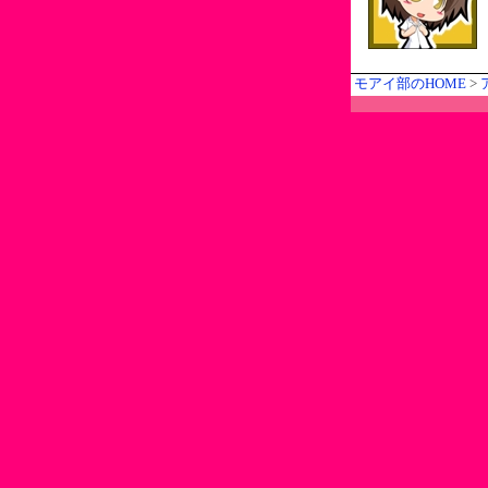
モアイ部のHOME
>