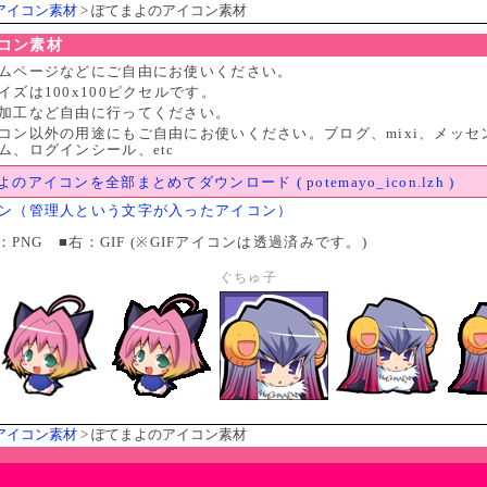
アイコン素材
> ぽてまよのアイコン素材
コン素材
ムページなどにご自由にお使いください。
ズは100x100ピクセルです。
加工など自由に行ってください。
コン以外の用途にもご自由にお使いください。ブログ、mixi、メッセ
ム、ログインシール、etc
のアイコンを全部まとめてダウンロード ( potemayo_icon.lzh )
ン（管理人という文字が入ったアイコン）
：PNG ■右：GIF (※GIFアイコンは透過済みです。)
ぐちゅ子
アイコン素材
> ぽてまよのアイコン素材