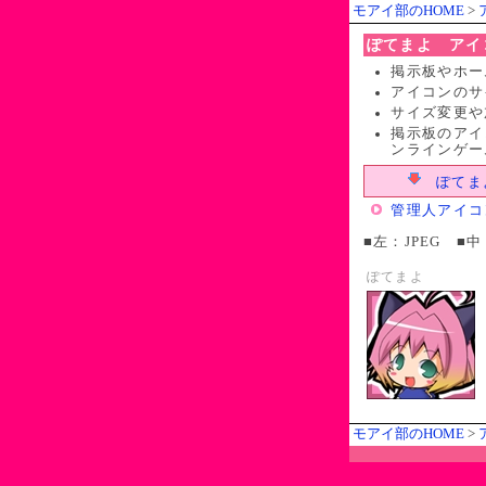
モアイ部のHOME
>
ぽてまよ アイ
掲示板やホー
アイコンのサイ
サイズ変更や
掲示板のアイ
ンラインゲー
ぽてまよ
管理人アイコ
■左：JPEG ■中
ぽてまよ
モアイ部のHOME
>