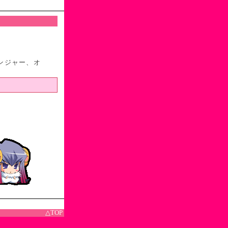
ンジャー、オ
△TOP