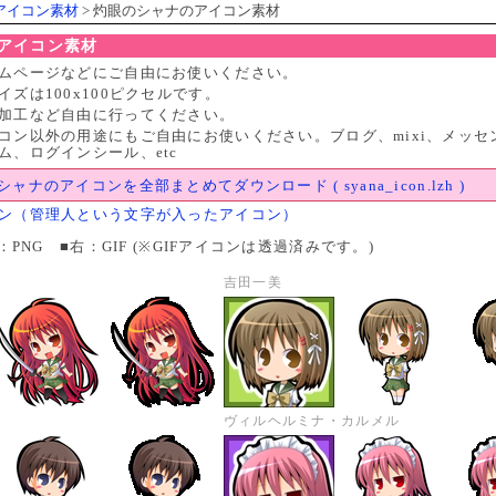
アイコン素材
> 灼眼のシャナのアイコン素材
アイコン素材
ムページなどにご自由にお使いください。
ズは100x100ピクセルです。
加工など自由に行ってください。
コン以外の用途にもご自由にお使いください。ブログ、mixi、メッセ
ム、ログインシール、etc
ャナのアイコンを全部まとめてダウンロード ( syana_icon.lzh )
ン（管理人という文字が入ったアイコン）
：PNG ■右：GIF (※GIFアイコンは透過済みです。)
吉田一美
ヴィルヘルミナ・カルメル