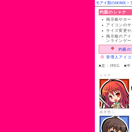
モアイ部のHOME
>
灼眼のシャナ 
掲示板やホー
アイコンのサイ
サイズ変更や
掲示板のアイ
ンラインゲー
灼眼のシ
管理人アイコ
■左：JPEG ■中
シャナ
坂井悠二